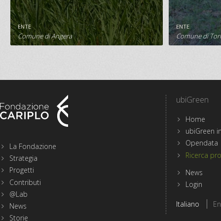
260.000 €
585.210 €
201.000 
ENTE
ENTE
SCHEDA PROGETTO
S
Comune di Angera
Comune di Torr
ubiGreen
Home
Menu
ubiGreen in
sezioni
Opendata
La Fondazione
del
Ricerca pro
Strategia
sito
Progetti
di
News
Fondazione
Contributi
Login
Cariplo
@Lab
Scegli
Italiano
En
News
la
lingua
Storie