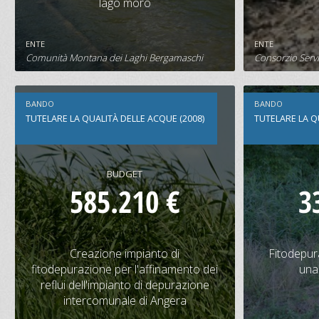
lago moro
500.000 €
1.000.000 €
576.000 
ENTE
ENTE
SCHEDA PROGETTO
S
Comunità Montana dei Laghi Bergamaschi
Consorzio Servi
BANDO
BANDO
TUTELARE LA QUALITÀ DELLE ACQUE (2008)
TUTELARE LA Q
BUDGET
585.210 €
3
Creazione impianto di
Fitodepu
fitodepurazione per l'affinamento
Creazione impianto di
Fitodepura
dei reflui dell'impianto di
fitodepurazione per l'affinamento dei
una 
depurazione intercomunale di
reflui dell'impianto di depurazione
Angera
intercomunale di Angera
CONTRIBUTO
BUDGET
CONTRIBU