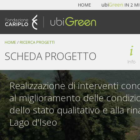
Navigazione
ubi
Green
HOME
IN 2 M
Salta
ai
contenuti.
|
Salta
HOME
/
RICERCA PROGETTI
alla
navigazione
SCHEDA PROGETTO
Info
Realizzazione di interventi condiv
al miglioramento delle condizi
dello stato qualitativo e alla ri
Lago d'Iseo