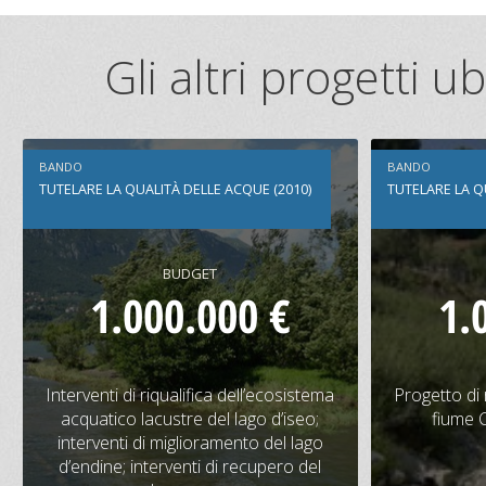
Gli altri progetti 
BANDO
BANDO
TUTELARE LA QUALITÀ DELLE ACQUE (2010)
TUTELARE LA Q
BUDGET
1.000.000 €
1.
Interventi di riqualifica
Progetto d
dell’ecosistema acquatico lacustre del
del fi
Interventi di riqualifica dell’ecosistema
Progetto di r
lago d’iseo; interventi di
acquatico lacustre del lago d’iseo;
fiume C
miglioramento del lago d’endine;
interventi di miglioramento del lago
interventi di recupero del lago moro
d’endine; interventi di recupero del
CONTRIBUTO
BUDGET
CONTRIBU