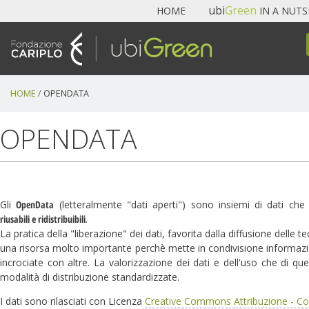
Navigazione
ubi
Green
HOME
IN A NUT
Skip
to
content.
|
Skip
HOME
/
OPENDATA
to
navigation
OPENDATA
Gli
OpenData
(letteralmente "dati aperti") sono insiemi di dati ch
riusabili e ridistribuibili
.
La pratica della "
liberazione
" dei dati, favorita dalla diffusione delle
una risorsa molto importante perchè mette in condivisione informazio
incrociate con altre. La valorizzazione dei dati e dell'uso che di que
modalità di distribuzione standardizzate.
I dati sono rilasciati con Licenza
Creative Commons Attribuzione - Cond