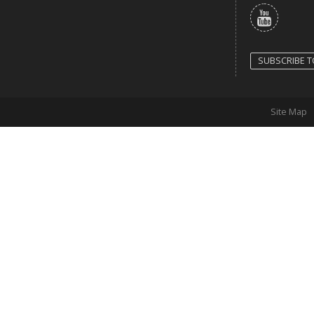
YouTub
SUBSCRIBE 
Site Map