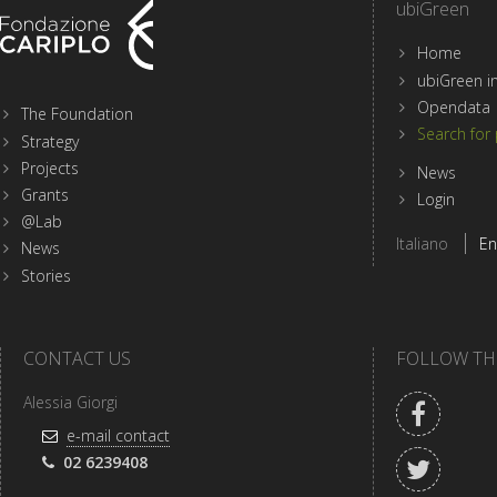
ubiGreen
Home
Menu
ubiGreen in
sezioni
Opendata
The Foundation
del
Search for 
Strategy
sito
Projects
di
News
Fondazione
Grants
Login
Cariplo
@Lab
Select
Italiano
En
News
site
language
Stories
CONTACT US
FOLLOW TH
Facebo
Alessia Giorgi
e-
e-mail contact
mail
Twitter
Telefono:
02 6239408
address