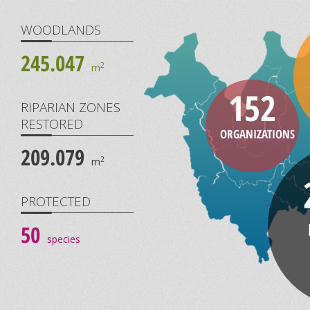
WOODLANDS
245.047
2
m
152
RIPARIAN ZONES
RESTORED
ORGANIZATIONS
209.079
2
m
PROTECTED
50
species