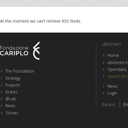
At this moment we can't retrieve RSS feeds.
ubiGreen
Home
Menu
ubiGreen in
sezioni
Opendata
The Foundation
del
Search for 
Strategy
sito
Projects
di
News
Fondazione
Grants
Login
Cariplo
@Lab
Select
Italiano
En
News
site
language
Stories