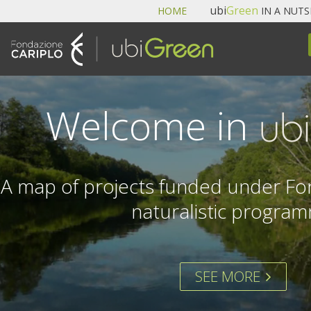
Navigazione
ubi
Green
HOME
IN A NUT
Skip
to
content.
|
Skip
to
Welcome in
navigation
A map of projects funded under Fon
naturalistic progra
SEE MORE