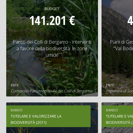
BUDGET
141.201 €
4
Parco dei Colli di Bergamo -
Piani di 
interventi a favore della biodiversità:
"Val B
Parco dei Colli di Bergamo - interventi
Piani di G
le zone umide
a favore della biodiversità: le zone
"Val Bod
umide
CONTRIBUTO
BUDGET
CONTRIBU
80.000 €
141.201 €
15.000 
ENTE
ENTE
SCHEDA PROGETTO
S
Consorzio Parco regionale dei Colli di Bergamo
Provincia di So
BANDO
BANDO
TUTELARE E VALORIZZARE LA
TUTELARE E VA
BIODIVERSITÀ (2011)
BIODIVERSITÀ (