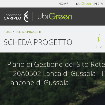
Navigazione
ubi
Green
HOME
IN 2 M
Salta
ai
contenuti.
|
Salta
HOME
/
RICERCA PROGETTI
alla
navigazione
SCHEDA PROGETTO
Info
Piano di Gestione del Sito Ret
IT20A0502 Lanca di Gussola -
Lancone di Gussola