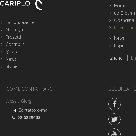
Home
Menu
ubiGreen in
sezioni
Opendata
La Fondazione
del
Ricerca pro
Strategia
sito
Progetti
di
News
Fondazione
Contributi
Login
Cariplo
@Lab
Scegli
Italiano
En
News
la
lingua
Storie
del
sito
COME CONTATTARCI
SEGUI LA 
Facebo
Alessia Giorgi
Indirizzo
Contatto e-mail
e-
Twitter
Telefono:
02 6239408
mail:
YouTub