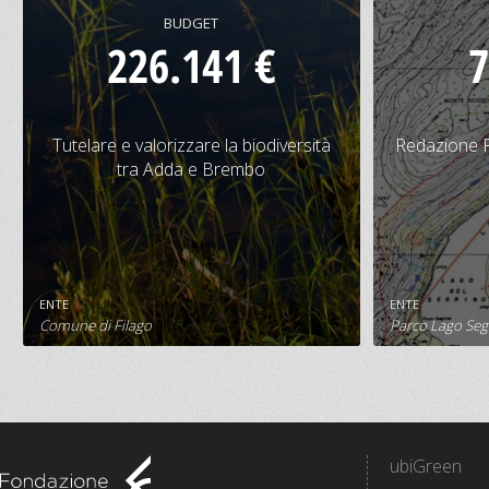
BUDGET
226.141 €
7
Tutelare e valorizzare la biodiversità
Redazione 
tra Adda e Brembo
Tutelare e valorizzare la biodiversità
Redazione P
tra Adda e Brembo
CONTRIBUTO
BUDGET
CONTRIBU
135.000 €
226.141 €
30.000 
ENTE
ENTE
SCHEDA PROGETTO
S
Comune di Filago
Parco Lago Seg
ubiGreen