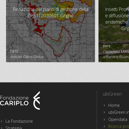
Redazione del piano di gestione della
ZPS IT2030601 Grigne
connessi
Redazione del piano di gestione della
Insetti Pro
vegetali ra
ZPS IT2030601 Grigne
e diffusione
endemiche d
Gri
CONTRIBUTO
BUDGET
CONTRIBU
28.500 €
77.775 €
89.800 
ENTE
ENTE
Comunità Monta
SCHEDA PROGETTO
S
Istituto Oikos Onlus
d'Esino e Rivier
ubiGreen
Home
Menu
ubiGreen in
sezioni
Opendata
La Fondazione
del
Ricerca pro
Strategia