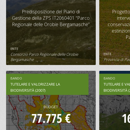
Predisposizione del Piano di
Proget
Gestione della ZPS IT2060401 “Parco
in
Predisposizione del Piano di
Progetto
Regionale delle Orobie
conservazi
Gestione della ZPS IT2060401 “Parco
interv
Bergamasche”
estinz
Regionale delle Orobie Bergamasche”
conservazio
estinzion
CONTRIBUTO
BUDGET
CONTRIBU
P
28.000 €
117.692 €
44.000 
ENTE
Consorzio Parco Regionale delle Orobie
ENTE
SCHEDA PROGETTO
S
Bergamasche
Provincia di Pa
BANDO
BANDO
TUTELARE E VALORIZZARE LA
TUTELARE E VA
BIODIVERSITÀ (2007)
BIODIVERSITÀ (
BUDGET
77.775 €
1