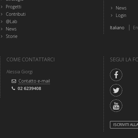
sito
Progetti
di
News
Fondazione
Contributi
Login
Cariplo
@Lab
Scegli
Italiano
En
News
la
lingua
Storie
del
sito
COME CONTATTARCI
SEGUI LA 
Facebo
Alessia Giorgi
Indirizzo
Contatto e-mail
e-
Twitter
Telefono:
02 6239408
mail:
YouTub
ISCRIVITI AL