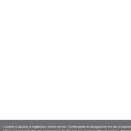
I cookie ci aiutano a migliorare i nostri servizi. Continuando la navigazione sul sito si autoriz