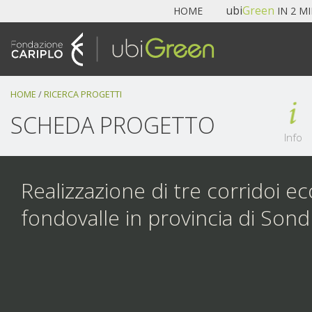
Navigazione
ubi
Green
HOME
IN 2 M
Salta
ai
contenuti.
|
Salta
HOME
/
RICERCA PROGETTI
alla
navigazione
SCHEDA PROGETTO
Info
Realizzazione di tre corridoi eco
fondovalle in provincia di Sond