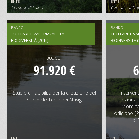
ENTE
ENTE
SCHEDA PROGETTO
S
Comune di Luino
Comune di Tra
BANDO
BANDO
TUTELARE E VALORIZZARE LA
TUTELARE E VA
BIODIVERSITÀ (2010)
BIODIVERSITÀ (
BUDGET
91.920 €
6
Studio di fattibilità per la creazione
Interv
del PLIS delle Terre dei Navigli
funziona
Studio di fattibilità per la creazione del
Interven
Mon
PLIS delle Terre dei Navigli
funzionale
lodigiano (
Monticc
lodigiano (
CONTRIBUTO
BUDGET
CONTRIBU
di
55.000 €
91.920 €
41.500 
ENTE
ENTE