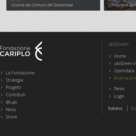
SCHEDA PROGETTO
S
Unione dei Comuni del Soresinese
Comune di Som
ubiGreen
Home
Menu
ubiGreen in
sezioni
Opendata
La Fondazione
del
Ricerca pro
Strategia
sito
Progetti
di
News
Fondazione
Contributi
Login
Cariplo
@Lab
Scegli
Italiano
En
News
la
lingua
Storie
del
sito