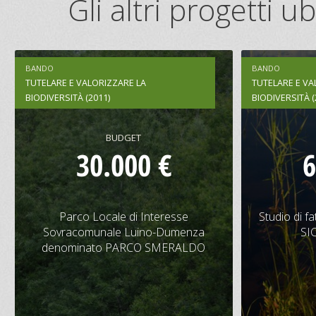
Gli altri progetti 
BANDO
BANDO
TUTELARE E VALORIZZARE LA
TUTELARE E VA
BIODIVERSITÀ (2011)
BIODIVERSITÀ (
BUDGET
30.000 €
6
Parco Locale di Interesse
Studio di 
Sovracomunale Luino-Dumenza
Parco Locale di Interesse
Studio di fat
denominato PARCO SMERALDO
Sovracomunale Luino-Dumenza
SI
denominato PARCO SMERALDO
CONTRIBUTO
BUDGET
CONTRIBU
14.000 €
30.000 €
36.000 