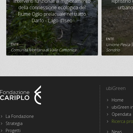
Interventi funzionali al miglioramento
Ripristino 
ecologica del Fiume Oglio prelacuale
della connessione ecologica del
urbano
nel tratto Darfo - Lago d’Iseo
Fiume Oglio prelacuale nel tratto
Darfo - Lago d’Iseo
CONTRIBUTO
BUDGET
CONTRIBU
492.331 €
500.000 €
320.000 
ENTE
ENTE
Unione Pesca Sp
SCHEDA PROGETTO
S
Comunità Montana di Valle Camonica
Sondrio
ubiGreen
Home
Menu
ubiGreen in
sezioni
Opendata
La Fondazione
del
Ricerca pro
Strategia
sito
Progetti
di
News