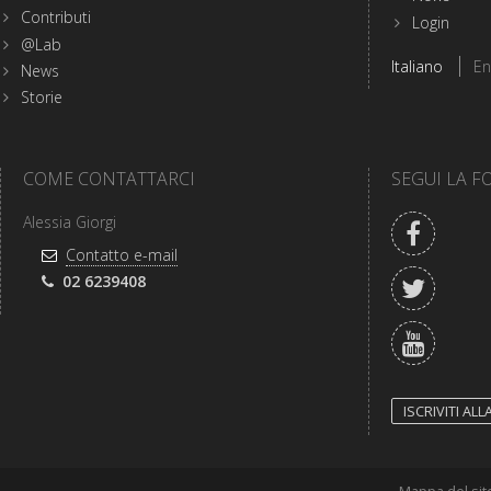
Fondazione
Contributi
Login
Cariplo
@Lab
Scegli
Italiano
En
News
la
lingua
Storie
del
sito
COME CONTATTARCI
SEGUI LA 
Facebo
Alessia Giorgi
Indirizzo
Contatto e-mail
e-
Twitter
Telefono:
02 6239408
mail:
YouTub
ISCRIVITI AL