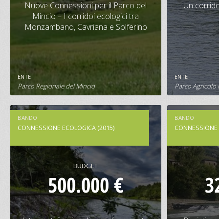
Mincio – I corridoi ecologici tra
Nuove Connessioni per il Parco del
Un corrido
Monzambano, Cavriana e Solferino
Mincio – I corridoi ecologici tra
Monzambano, Cavriana e Solferino
CONTRIBUTO
BUDGET
CONTRIBU
107.000 €
200.000 €
72.000 
ENTE
ENTE
SCHEDA PROGETTO
S
Parco Regionale del Mincio
Parco Agricolo
BANDO
BANDO
CONNESSIONE ECOLOGICA (2015)
CONNESSIONE 
BUDGET
500.000 €
3
Interventi funzionali al
Ripristino 
miglioramento della connessione
urb