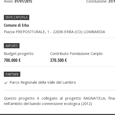
01/01/2015
31/
Avvio:
Conclusione:
ENTE CAPOFILA
Comune di Erba
Piazza PREPOSITURALE, 1 - 22036 ERBA (CO) LOMBARDIA
IMPORTI
Budget progetto
Contributo Fondazione Cariplo
700.000 €
370.500 €
PARTNER
Parco Regionale della Valle del Lambro
Sinergie
Questo progetto è collegato al progetto RAGNATELA, fina
nell'ambito del bando connessione ecologica (2012)