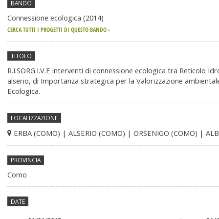
BANDO
generali
Connessione ecologica (2014)
CERCA TUTTI I PROGETTI DI QUESTO BANDO ›
TITOLO
R.I.SORG.I.V.E interventi di connessione ecologica tra Reticolo Id
alserio, di Importanza strategica per la Valorizzazione ambientale
Ecologica.
LOCALIZZAZIONE
ERBA (COMO) | ALSERIO (COMO) | ORSENIGO (COMO) | AL
PROVINCIA
Como
DATE