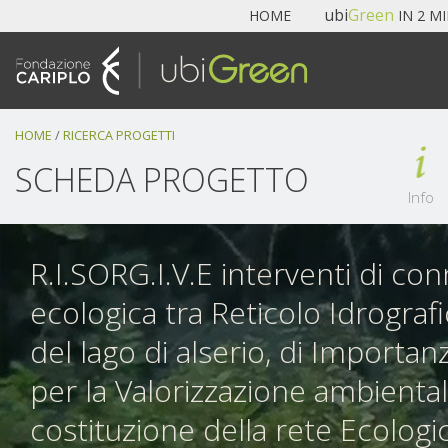
Navigazione
ubi
Green
HOME
IN 2 M
Salta
ai
contenuti.
|
Salta
HOME
/
RICERCA PROGETTI
alla
navigazione
SCHEDA PROGETTO
Info
R.I.SORG.I.V.E interventi di co
ecologica tra Reticolo Idrogra
del lago di alserio, di Importan
per la Valorizzazione ambiental
costituzione della rete Ecologic