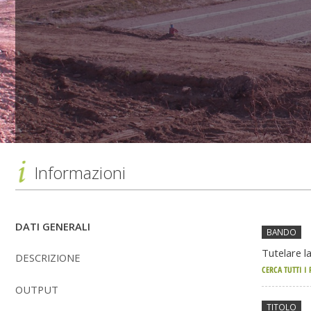
Informazioni
Dati
DATI GENERALI
BANDO
generali
Tutelare l
DESCRIZIONE
CERCA TUTTI I
OUTPUT
TITOLO