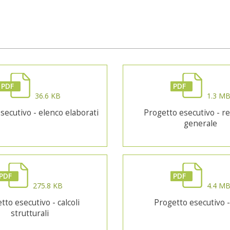
PDF
PDF
36.6 KB
1.3 M
secutivo - elenco elaborati
Progetto esecutivo - r
generale
PDF
PDF
275.8 KB
4.4 M
tto esecutivo - calcoli
Progetto esecutivo 
strutturali