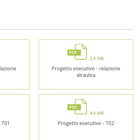
PDF
B
2.9 MB
elazione
Progetto esecutivo - relazione
idraulica
PDF
B
4.0 MB
- T01
Progetto esecutivo - T02