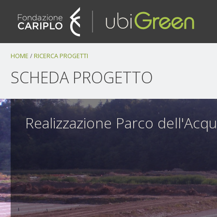
Salta
ai
contenuti.
|
Salta
alla
HOME
/
RICERCA PROGETTI
navigazione
SCHEDA PROGETTO
Realizzazione Parco dell'Acq