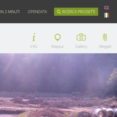
IN 2 MINUTI
OPENDATA
RICERCA PROGETTI
English
Italiano
Info
Mappa
Gallery
Allegati